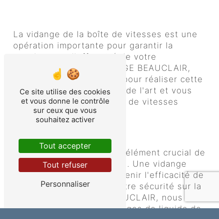
Vidange boîte de vitesses
La vidange de la boîte de vitesses est une
opération importante pour garantir la
souplesse et l'efficacité de votre
transmission. Chez GARAGE BEAUCLAIR,
nos experts sont formés pour réaliser cette
opération dans les règles de l'art et vous
Ce site utilise des cookies
et vous donne le contrôle
garantir des changements de vitesses
sur ceux que vous
fluides et précis.
souhaitez activer
Vidange de liquide de frein
Tout accepter
Le liquide de frein est un élément crucial de
votre système de freinage. Une vidange
Tout refuser
régulière permet de maintenir l'efficacité de
Personnaliser
vos freins et d'assurer votre sécurité sur la
route. Chez GARAGE BEAUCLAIR, nous
vous proposons des vidanges de liquide de