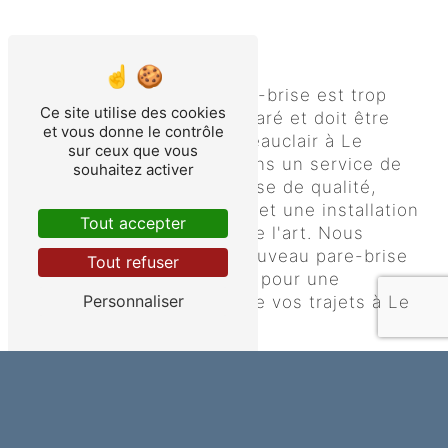
Remplacement de pare-brise à
Le Mans
Dans certains cas, le pare-brise est trop
Ce site utilise des cookies
endommagé pour être réparé et doit être
et vous donne le contrôle
remplacé. Chez Garage Beauclair à Le
sur ceux que vous
Mans, nous vous proposons un service de
souhaitez activer
remplacement de pare-brise de qualité,
avec des pièces d'origine et une installation
Tout accepter
réalisée dans les règles de l'art. Nous
veillons à ce que votre nouveau pare-brise
Tout refuser
soit parfaitement installé, pour une
Personnaliser
protection optimale lors de vos trajets à Le
Mans et ses environs.
Les avantages de choisir
Garage Beauclair à Le Mans
En confiant la réparation ou le