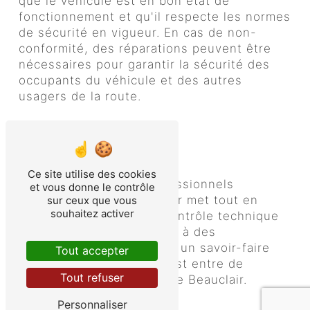
que le véhicule est en bon état de
fonctionnement et qu'il respecte les normes
de sécurité en vigueur. En cas de non-
conformité, des réparations peuvent être
nécessaires pour garantir la sécurité des
occupants du véhicule et des autres
usagers de la route.
Garage Beauclair: votre expert
du contrôle technique à
Mulsanne
Ce site utilise des cookies
Avec son équipe de professionnels
et vous donne le contrôle
qualifiés, Garage Beauclair met tout en
sur ceux que vous
souhaitez activer
œuvre pour réaliser un contrôle technique
rigoureux et précis. Grâce à des
équipements de pointe et un savoir-faire
Tout accepter
reconnu, votre véhicule est entre de
Tout refuser
bonnes mains chez Garage Beauclair.
Les avantages de choisir
Personnaliser